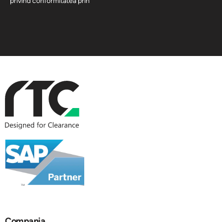
privind conformitatea prin
Compania