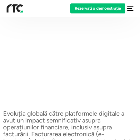
Rezervați o demonstrație
Home
Facturarea electronică
Facturarea electronică
Viitorul tranzacțiilor financiare la nivel global
Evoluția globală către platformele digitale a
avut un impact semnificativ asupra
operațiunilor financiare, inclusiv asupra
facturării. Facturarea electronică (e-