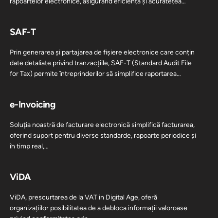
rapoartelor electronice, asigurând eficiența și acuratețea…
SAF-T
Prin generarea și partajarea de fișiere electronice care conțin
date detaliate privind tranzacțiile, SAF-T (Standard Audit File
for Tax) permite întreprinderilor să simplifice raportarea
fiscală,…
e-Invoicing
Soluția noastră de facturare electronică simplifică facturarea,
oferind suport pentru diverse standarde, rapoarte periodice și
în timp real,…
ViDA
ViDA, prescurtarea de la VAT in Digital Age, oferă
organizațiilor posibilitatea de a debloca informații valoroase