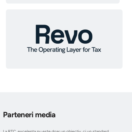
Parteneri media
La RTC, excelența nu este doar un obiectiv, ci un standard.