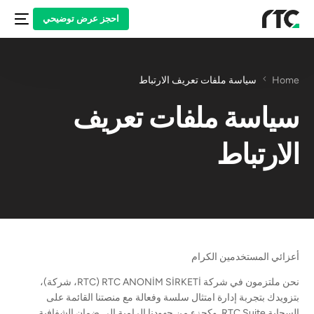
احجز عرض توضيحي
Home
سياسة ملفات تعريف الارتباط
سياسة ملفات تعريف
الارتباط
أعزائي المستخدمين الكرام
نحن ملتزمون في شركة RTC ANONİM SİRKETİ (RTC، شركة)،
بتزويدك بتجربة إدارة امتثال سلسة وفعالة مع منصتنا القائمة على
السحابة RTC Suite. وكجزء من جهودنا الرامية إلى ضمان الشفافية