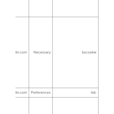
ww.linkedin.com
Necessary
bscookie
linkedin.com
Preferences
lidc