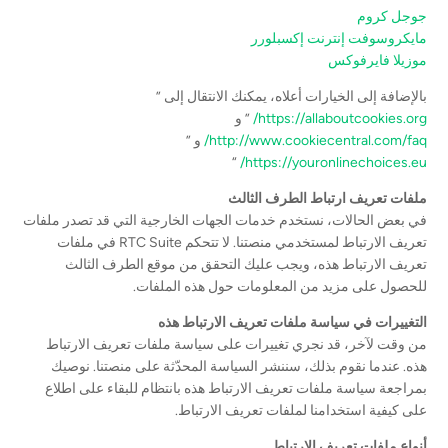
جوجل كروم
مايكروسوفت إنترنت إكسبلورر
موزيلا فايرفوكس
بالإضافة إلى الخيارات أعلاه، يمكنك الانتقال إلى ”
https://allaboutcookies.org/
” و
http://www.cookiecentral.com/faq/
و ”
“
https://youronlinechoices.eu/
ملفات تعريف ارتباط الطرف الثالث
في بعض الحالات، نستخدم خدمات الجهات الخارجية التي قد تصدر ملفات
تعريف الارتباط لمستخدمي منصتنا. لا تتحكم RTC Suite في ملفات
تعريف الارتباط هذه، ويجب عليك التحقق من موقع الطرف الثالث
للحصول على مزيد من المعلومات حول هذه الملفات.
التغييرات في سياسة ملفات تعريف الارتباط هذه
من وقت لآخر، قد نجري تغييرات على سياسة ملفات تعريف الارتباط
هذه. عندما نقوم بذلك، سننشر السياسة المحدّثة على منصتنا. نوصيك
بمراجعة سياسة ملفات تعريف الارتباط هذه بانتظام للبقاء على اطلاع
على كيفية استخدامنا لملفات تعريف الارتباط.
أنواع ملفات تعريف الارتباط