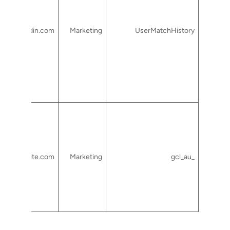
linkedin.com
Marketing
UserMatchHistory
rtcsuite.com
Marketing
_gcl_au