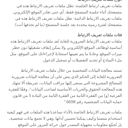
ملفات تعريف ارتباط الجلسة: تظل ملفات تعريف الارتباط هذه في
متصفحك أثناء جلسة المتصفح فقط، أي حتى تغادر الموقع الإلكتروني.
ملفات تعريف الارتباط الدائمة: تظل ملفات تعريف الارتباط هذه في
متصفحك لفترة زمنية محددة بعد جلسة المتصفح (ما لم تحذفها أنت).
فئات ملفات تعريف الارتباط
ملفات تعريف الارتباط الضرورية للغاية تُعد ملفات تعريف الارتباط هذه
أساسية لوظائف الموقع الإلكتروني ولا يمكن إيقاف تشغيلها دون حظر
ميزات الموقع. وعادةً ما يتم تعيينها استجابةً لإجراءاتك على الموقع، مثل
ملء النماذج أو تحديد التفضيلات أو تسجيل الدخول.
تستند معالجة البيانات الشخصية من خلال ملفات تعريف الارتباط
الضرورية للغاية إلى الحكم الذي ينص على أن معالجة البيانات ضرورية
للمصالح المشروعة التي يسعى إليها مراقب البيانات، شريطة ألا تنتهك
هذه المعالجة الحقوق والحريات الأساسية لصاحب البيانات”، وفقًا للفقرة
الفرعية (و) من الفقرة الثانية من الفقرة الثانية من المادة 5 من قانون
حماية البيانات الشخصية رقم 6698.”
ملفات تعريف الارتباط الخاصة بالأداء تساعدنا هذه الملفات في فهم كيفية
استخدام منصتنا وكيف يمكننا تحسين أدائها. وهي لا تجمع بيانات شخصية،
بل تُجمِّع معلومات مجهولة المصدر حول حركة المرور على الموقع