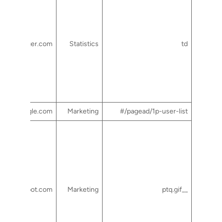
tagmanager.com
Statistics
td
google.com
Marketing
pagead/1p-user-list/#
hubspot.com
Marketing
__ptq.gif