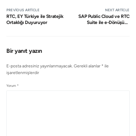
PREVIOUS ARTICLE
NEXT ARTICLE
RTC, EY Türkiye ile Stratejik
SAP Public Cloud ve RTC
Ortaklığı Duyuruyor
Suite ile e-Dönüşüm:
Yiğitoğlu Kimya
Hedeflerine Nasıl Ulaştı?
Bir yanıt yazın
E-posta adresiniz yayınlanmayacak.
Gerekli alanlar
*
ile
işaretlenmişlerdir
Yorum
*